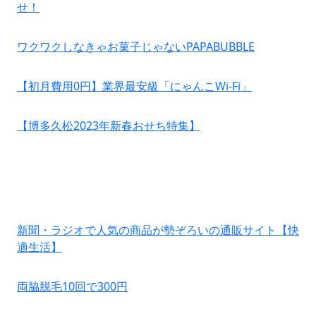
せ！
ワクワクしなきゃお菓子じゃないPAPABUBBLE
【初月費用0円】業界最安級「にゃんこWi-Fi」
【博多久松2023年新春おせち特集】
新聞・ラジオで人気の商品が勢ぞろいの通販サイト【快
適生活】
両脇脱毛10回で300円