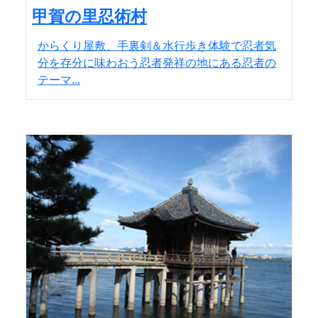
甲賀の里忍術村
からくり屋敷、手裏剣＆水行歩き体験で忍者気
分を存分に味わおう忍者発祥の地にある忍者の
テーマ...