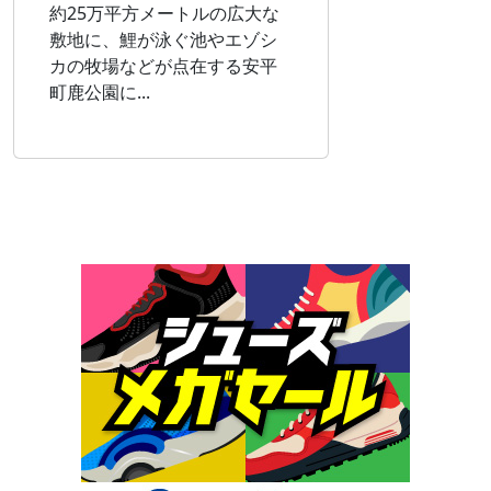
約25万平方メートルの広大な
敷地に、鯉が泳ぐ池やエゾシ
カの牧場などが点在する安平
町鹿公園に...