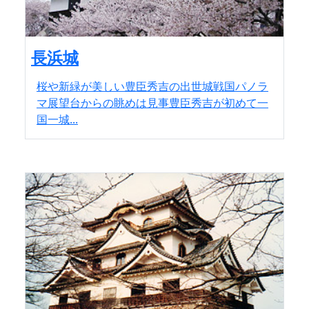
長浜城
桜や新緑が美しい豊臣秀吉の出世城戦国パノラ
マ展望台からの眺めは見事豊臣秀吉が初めて一
国一城...