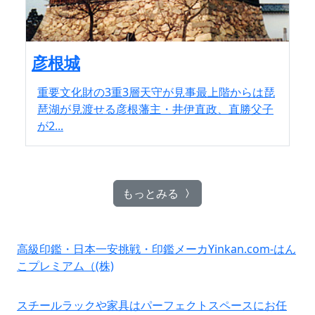
彦根城
重要文化財の3重3層天守が見事最上階からは琵
琶湖が見渡せる彦根藩主・井伊直政、直勝父子
が2...
もっとみる
高級印鑑・日本一安挑戦・印鑑メーカYinkan.com-はん
こプレミアム（(株)
スチールラックや家具はパーフェクトスペースにお任