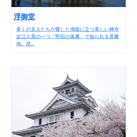
浮御堂
多くの文人たちが愛した湖面に立つ美しい禅寺
近江八景の一つ「堅田の落雁」で知られる景勝
地。琵...