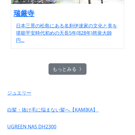
瑞厳寺
日本三景の松島にある名刹伊達家の文化と美を
堪能平安時代初めの天長5年(828年)慈覚大師
円...
もっとみる
ジュエリー
白髪・抜け毛に悩まない髪へ【KAMIKA】
UGREEN NAS DH2300