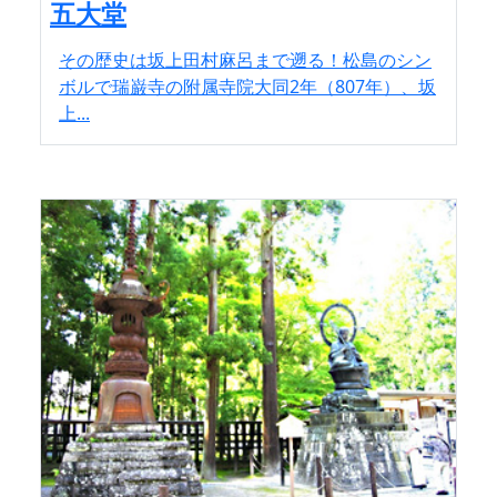
五大堂
その歴史は坂上田村麻呂まで遡る！松島のシン
ボルで瑞巌寺の附属寺院大同2年（807年）、坂
上...