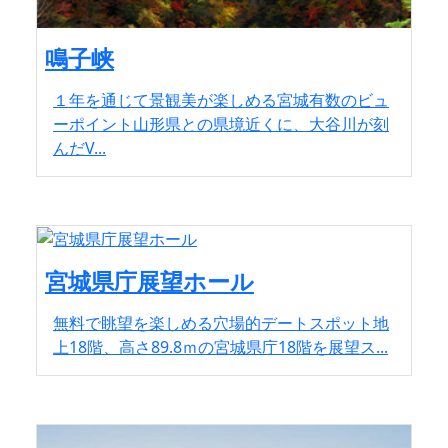
鳴子峡
１年を通じて景観美が楽しめる宮城有数のビュ
ーポイント山形県との県境近くに、大谷川が刻
んだV...
宮城県庁展望ホール
無料で眺望を楽しめる穴場的デートスポット地
上18階、高さ89.8ｍの宮城県庁18階を展望ス...