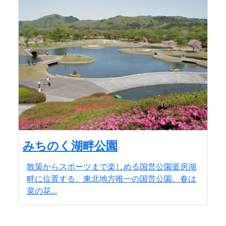
みちのく湖畔公園
散策からスポーツまで楽しめる国営公園釜房湖
畔に位置する、東北地方唯一の国営公園。春は
菜の花...