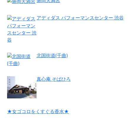
盛岡天満宮
アディダス パフォーマンスセンター 渋谷
北国街道(千曲)
真心庵 そばひろ
★女ゴコロをくすぐる香水★