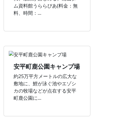
ム資料館うららぴあ(料金：無
料、時間：...
安平町鹿公園キャンプ場
約25万平方メートルの広大な
敷地に、鯉が泳ぐ池やエゾシ
カの牧場などが点在する安平
町鹿公園に...