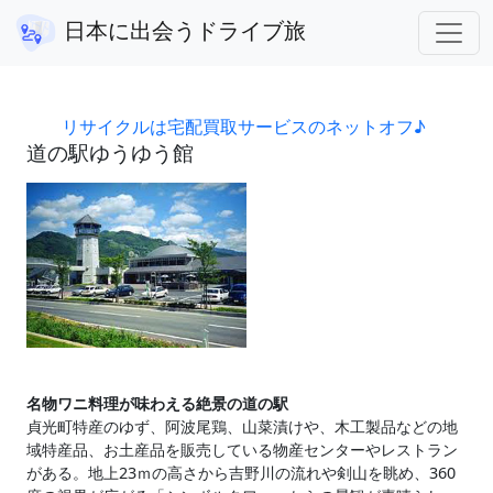
徳島県
道の駅ゆうゆう館
日本に出会うドライブ旅
アフィリエイト広告を利用しています。
リサイクルは宅配買取サービスのネットオフ♪
道の駅ゆうゆう館
名物ワニ料理が味わえる絶景の道の駅
貞光町特産のゆず、阿波尾鶏、山菜漬けや、木工製品などの地
域特産品、お土産品を販売している物産センターやレストラン
がある。地上23ｍの高さから吉野川の流れや剣山を眺め、360