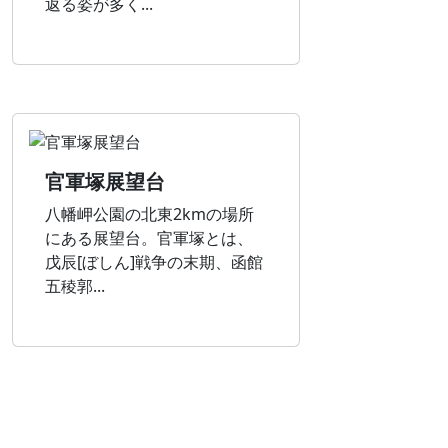
返る姿が多く...
官軍塚展望台
八幡岬公園の北東2kmの場所
にある展望台。官軍塚とは、
戊辰[ぼしん]戦争の末期、函館
五稜郭...