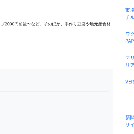
市
チ
プ2000円前後〜など。そのほか、手作り豆腐や地元産食材
ワ
PA
マ
リ
VER
新
サ