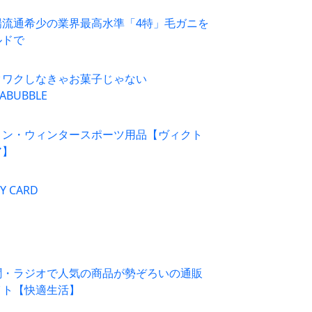
場流通希少の業界最高水準「4特」毛ガニを
ルドで
クワクしなきゃお菓子じゃない
PABUBBLE
リン・ウィンタースポーツ用品【ヴィクト
ア】
Y CARD
聞・ラジオで人気の商品が勢ぞろいの通販
イト【快適生活】