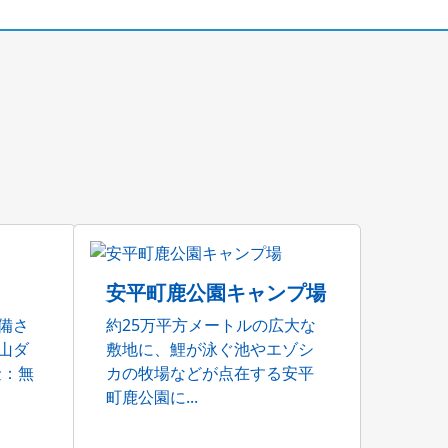
安平町鹿公園キャンプ場
備さ
約25万平方メートルの広大な
山ダ
敷地に、鯉が泳ぐ池やエゾシ
金：無
カの牧場などが点在する安平
町鹿公園に...