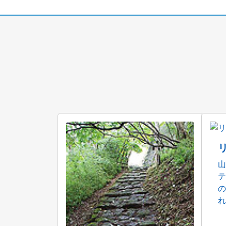
山
テ
の
れ