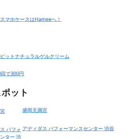
スマホケースはHameeへ！
ビットナチュラルゲルクリーム
回で300円
スポット
盛岡天満宮
アディダス パフォーマンスセンター 渋谷