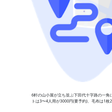
6軒の山小屋が立ち並ぶ下田代十字路の一角
トは3〜4人用が3000円(要予約)、毛布は