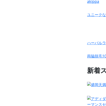
akippa
ユニークな
ハーバルラ
両脇脱毛10
新着