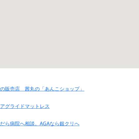
の販売店 茜丸の「あんこショップ」
アグライドマットレス
だら病院へ相談。AGAなら銀クリへ