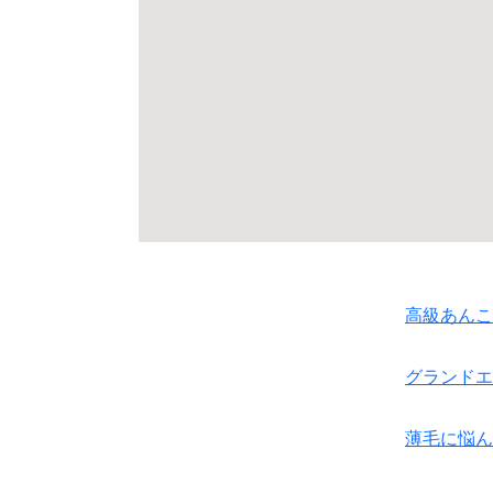
高級あんこ
グランドエ
薄毛に悩ん