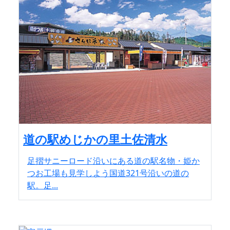
道の駅めじかの里土佐清水
足摺サニーロード沿いにある道の駅名物・姫か
つお工場も見学しよう国道321号沿いの道の
駅。足...