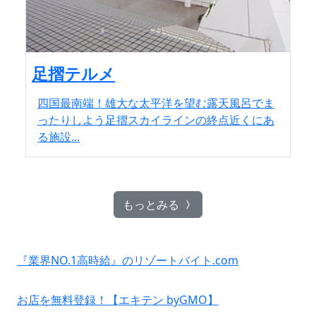
足摺テルメ
四国最南端！雄大な太平洋を望む露天風呂でま
ったりしよう足摺スカイラインの終点近くにあ
る施設...
もっとみる
『業界NO.1高時給』のリゾートバイト.com
お店を無料登録！【エキテン byGMO】