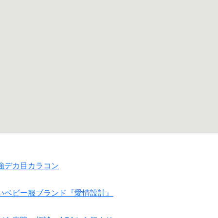
強デカ目カラコン
いベビー服ブランド『愛情設計』