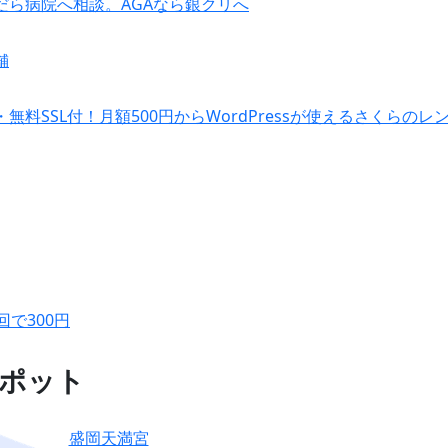
だら病院へ相談。AGAなら銀クリへ
舗
無料SSL付！月額500円からWordPressが使えるさくらのレ
回で300円
ポット
盛岡天満宮