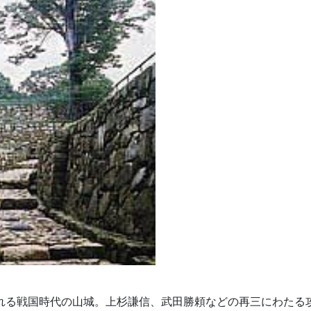
される戦国時代の山城。上杉謙信、武田勝頼などの再三にわたる