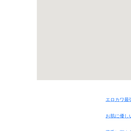
エロカワ最
お肌に優し