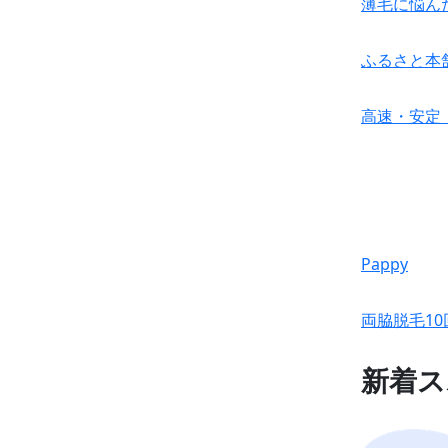
薄毛に悩ん
ふるさと本
高速・安定・
Pappy
両脇脱毛10
新着ス