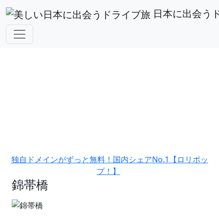
山口県
錦帯橋
日本に出会う
アフィリエイト広告を利用しています。
独自ドメインがずっと無料！国内シェアNo.1【ロリポッ
プ！】
錦帯橋