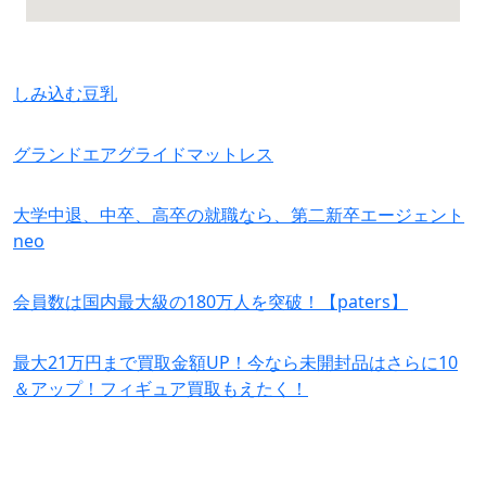
しみ込む豆乳
グランドエアグライドマットレス
大学中退、中卒、高卒の就職なら、第二新卒エージェント
neo
会員数は国内最大級の180万人を突破！【paters】
最大21万円まで買取金額UP！今なら未開封品はさらに10
＆アップ！フィギュア買取もえたく！